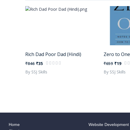
Rich Dad Poor Dad (Hindi)
Zero to One
₹846
₹35
₹659
₹19
By SSJ Skills
By SSJ Skills
Home
Website Development