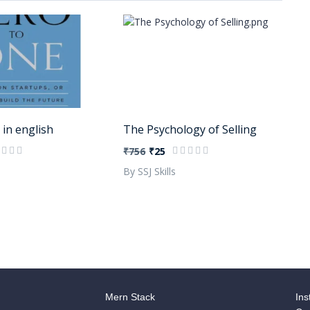
 in english
The Psychology of Selling
₹756
₹25
By SSJ Skills
Mern Stack
Ins