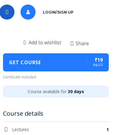
LOGIN/SIGN UP
Add to wishlist
Share
₹19
GET COURSE
₹677
Certificate included
Course available for
30 days
Course details
Lectures
1