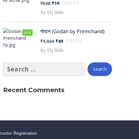
₹528
₹19
By SSJ Skills
गोदान (Godan by Premchand)
NEW
₹1,024
₹49
By SSJ Skills
Recent Comments
tructor Registration