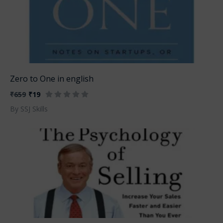
Zero to One in english
₹659
₹19
By SSJ Skills