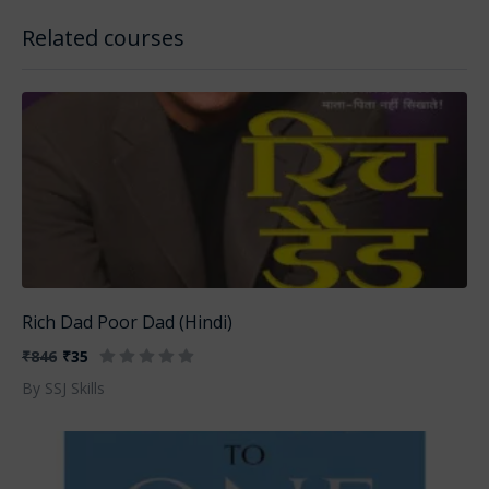
Related courses
Rich Dad Poor Dad (Hindi)
₹846
₹35
By SSJ Skills