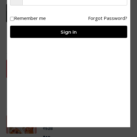
Sambhog Se Samadhi Ki Or
₹577
Remember me
Forgot Password?
₹19
Sign in
By SSJ Skills
101 SADABAHAR KAHANIYAN
₹635
₹19
By SSJ Skills
sandeep mahaeswari ji ke vichar
₹528