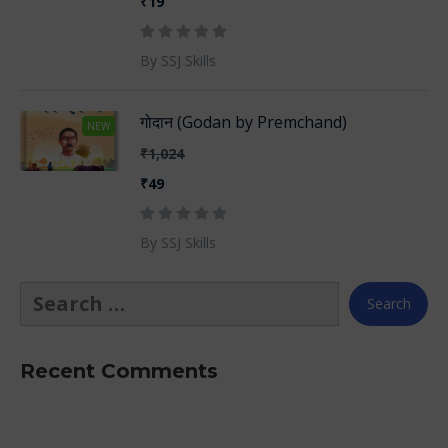
₹19
By SSJ Skills
गोदान (Godan by Premchand)
NEW
₹1,024
₹49
By SSJ Skills
Recent Comments