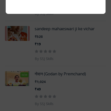
By SSJ Skills
sandeep mahaeswari ji ke vichar
₹528
₹19
By SSJ Skills
गोदान (Godan by Premchand)
NEW
₹1,024
₹49
By SSJ Skills