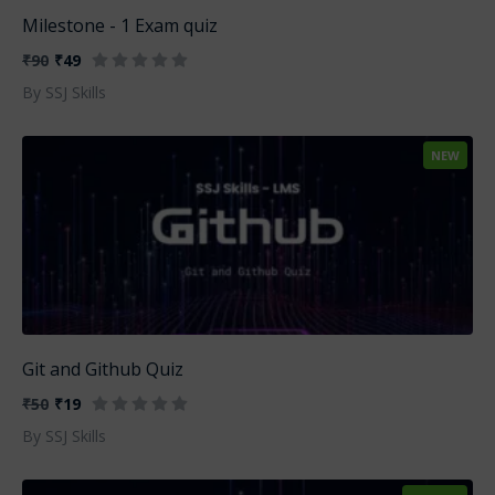
Milestone - 1 Exam quiz
₹90
₹49
By SSJ Skills
NEW
Git and Github Quiz
₹50
₹19
By SSJ Skills