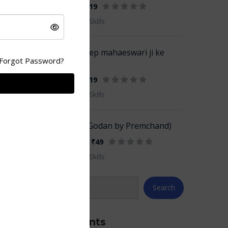
₹635
₹19
By SSJ Skills
sandeep mahaeswari ji ke
Forgot Password?
vichar
₹528
₹19
By SSJ Skills
गोदान (Godan by Premchand)
NEW
₹1,024
₹49
By SSJ Skills
Recent Comments