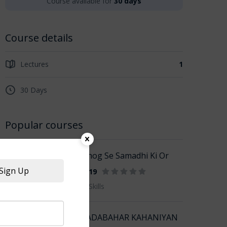
Course available for
30 days
Course details
Lectures
1
30 Days
Popular courses
Sambhog Se Samadhi Ki Or
Sign Up
₹577
₹19
By SSJ Skills
101 SADABAHAR KAHANIYAN