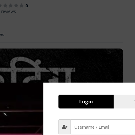
0
 reviews
ws
Login