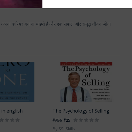
ॉल प्रभाव” की शक्ति को समझाती है, जो इस व्यवसाय में तेज़ी से बढ़ने में
ंग में अपना करियर बनाना चाहते हैं और एक सफल और समृद्ध जीवन जीना
 in english
The Psychology of Selling
₹756
₹25
By SSJ Skills