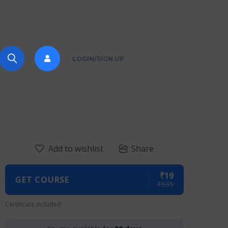
LOGIN/SIGN UP
Add to wishlist
Share
₹19
GET COURSE
₹535
Certificate included